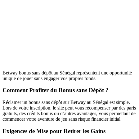
Betway bonus sans dépôt au Sénégal représentent une opportunité
unique de jouer sans engager vos propres fonds.
Comment Profiter du Bonus sans Dépôt ?
Réclamer un bonus sans dépôt sur Betway au Sénégal est simple.
Lors de votre inscription, le site peut vous récompenser par des paris
gratuits, des crédits bonus ou d’autres avantages, vous permettant de
commencer votre aventure de jeu sans risque financier initial.
Exigences de Mise pour Retirer les Gains