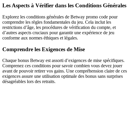
Les Aspects à Vérifier dans les Conditions Générales
Explorez les conditions générales de Betway promo code pour
comprendre les règles fondamentales du jeu. Cela inclut les
restrictions d’âge, les procédures de vérification du compte, et
d’autres aspects cruciaux pour garantir une expérience de jeu
conforme aux normes éthiques et légales.
Comprendre les Exigences de Mise
Chaque bonus Betway est assorti d’exigences de mise spécifiques.
Comprenez ces conditions pour savoir combien vous devez jouer
avant de pouvoir retirer vos gains. Une compréhension claire de ces
exigences assure une utilisation optimale des bonus sans surprises
désagréables lors des retraits.