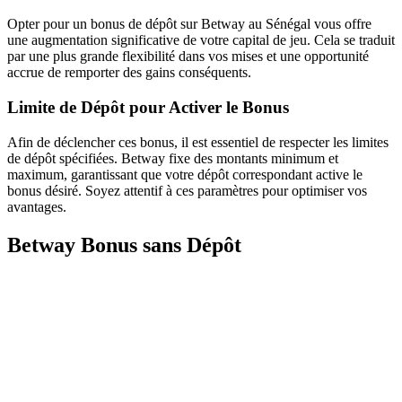
Opter pour un bonus de dépôt sur Betway au Sénégal vous offre
une augmentation significative de votre capital de jeu. Cela se traduit
par une plus grande flexibilité dans vos mises et une opportunité
accrue de remporter des gains conséquents.
Limite de Dépôt pour Activer le Bonus
Afin de déclencher ces bonus, il est essentiel de respecter les limites
de dépôt spécifiées. Betway fixe des montants minimum et
maximum, garantissant que votre dépôt correspondant active le
bonus désiré. Soyez attentif à ces paramètres pour optimiser vos
avantages.
Betway Bonus sans Dépôt