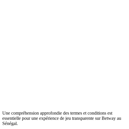
Une compréhension approfondie des termes et conditions est
essentielle pour une expérience de jeu transparente sur Betway au
Sénégal.