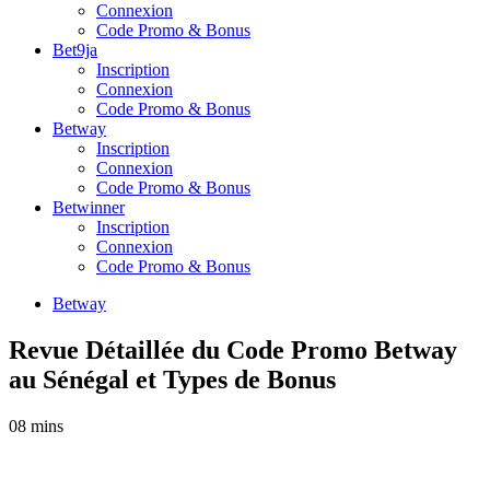
Connexion
Code Promo & Bonus
Bet9ja
Inscription
Connexion
Code Promo & Bonus
Betway
Inscription
Connexion
Code Promo & Bonus
Betwinner
Inscription
Connexion
Code Promo & Bonus
Betway
Revue Détaillée du Code Promo Betway
au Sénégal et Types de Bonus
0
8 mins