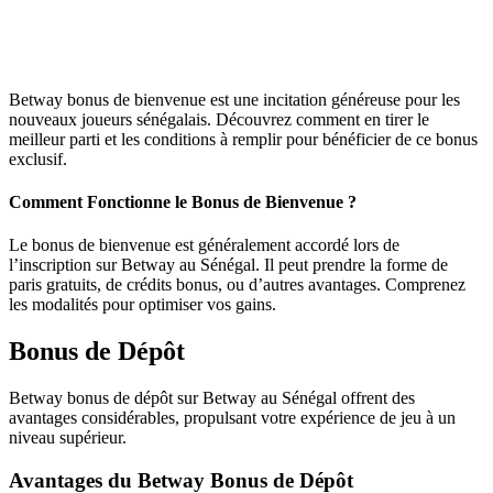
Betway bonus de bienvenue est une incitation généreuse pour les
nouveaux joueurs sénégalais. Découvrez comment en tirer le
meilleur parti et les conditions à remplir pour bénéficier de ce bonus
exclusif.
Comment Fonctionne le Bonus de Bienvenue ?
Le bonus de bienvenue est généralement accordé lors de
l’inscription sur Betway au Sénégal. Il peut prendre la forme de
paris gratuits, de crédits bonus, ou d’autres avantages. Comprenez
les modalités pour optimiser vos gains.
Bonus de Dépôt
Betway bonus de dépôt sur Betway au Sénégal offrent des
avantages considérables, propulsant votre expérience de jeu à un
niveau supérieur.
Avantages du Betway Bonus de Dépôt