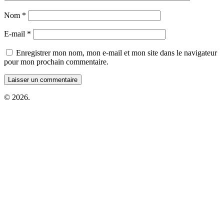
Nom
*
E-mail
*
Enregistrer mon nom, mon e-mail et mon site dans le navigateur
pour mon prochain commentaire.
© 2026.