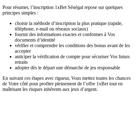
Pour résumer, l’inscription 1xBet Sénégal repose sur quelques
principes simples :
choisir la méthode d’inscription la plus pratique (rapide,
téléphone, e-mail ou réseaux sociaux)
fournir des informations exactes et conformes à Vos
documents d’identité
vérifier et comprendre les conditions des bonus avant de les
accepter
anticiper la vérification de compte pour sécuriser Vos futurs
retraits
adopter dès le départ une démarche de jeu responsable
En suivant ces étapes avec rigueur, Vous mettez toutes les chances
de Votre côté pour profiter pleinement de l’offre 1xBet tout en
maîtrisant les risques inhérents aux jeux d’argent.