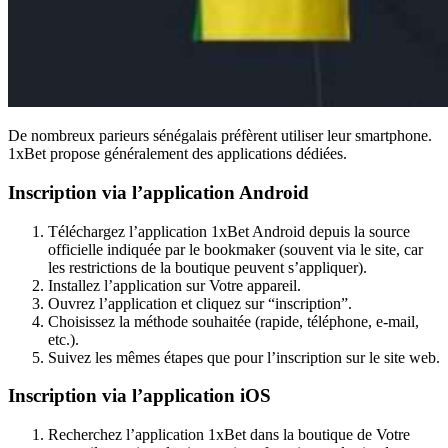
De nombreux parieurs sénégalais préfèrent utiliser leur smartphone.
1xBet propose généralement des applications dédiées.
Inscription via l’application Android
Téléchargez l’application 1xBet Android depuis la source
officielle indiquée par le bookmaker (souvent via le site, car
les restrictions de la boutique peuvent s’appliquer).
Installez l’application sur Votre appareil.
Ouvrez l’application et cliquez sur “inscription”.
Choisissez la méthode souhaitée (rapide, téléphone, e-mail,
etc.).
Suivez les mêmes étapes que pour l’inscription sur le site web.
Inscription via l’application iOS
Recherchez l’application 1xBet dans la boutique de Votre