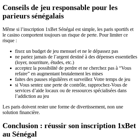
Conseils de jeu responsable pour les
parieurs sénégalais
Même si l’inscription 1xBet Sénégal est simple, les paris sportifs et
le casino comportent toujours un risque de perte. Pour limiter ce
risque :
fixez un budget de jeu mensuel et ne le dépassez pas
ne pariez jamais de l’argent destiné à des dépenses essentielles
(loyer, nourriture, études, etc.)
acceptez la possibilité de perdre et ne cherchez pas à “Vous
refaire” en augmentant brutalement les mises
faites des pauses régulières et surveillez Votre temps de jeu
si Vous sentez une perte de contrôle, rapprochez-Vous de
services d’aide locaux ou de ressources spécialisées dans
l’addiction au jeu
Les paris doivent rester une forme de divertissement, non une
solution financière.
Conclusion : réussir son inscription 1xBet
au Sénégal