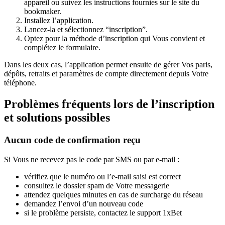
appareil ou suivez les instructions fournies sur le site du
bookmaker.
Installez l’application.
Lancez-la et sélectionnez “inscription”.
Optez pour la méthode d’inscription qui Vous convient et
complétez le formulaire.
Dans les deux cas, l’application permet ensuite de gérer Vos paris,
dépôts, retraits et paramètres de compte directement depuis Votre
téléphone.
Problèmes fréquents lors de l’inscription
et solutions possibles
Aucun code de confirmation reçu
Si Vous ne recevez pas le code par SMS ou par e-mail :
vérifiez que le numéro ou l’e-mail saisi est correct
consultez le dossier spam de Votre messagerie
attendez quelques minutes en cas de surcharge du réseau
demandez l’envoi d’un nouveau code
si le problème persiste, contactez le support 1xBet