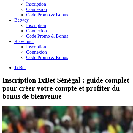
Inscription
Connexion
Code Promo & Bonus
Betway
Inscription
Connexion
Code Promo & Bonus
Betwinner
Inscription
Connexion
Code Promo & Bonus
1xBet
Inscription 1xBet Sénégal : guide complet
pour créer votre compte et profiter du
bonus de bienvenue