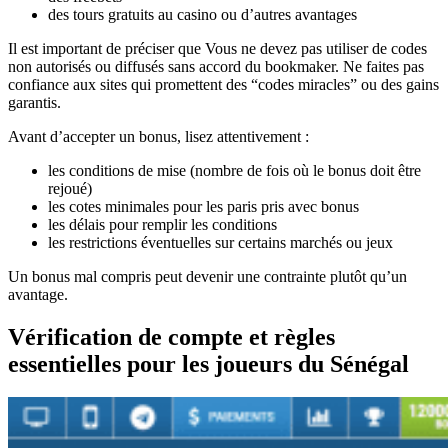
des tours gratuits au casino ou d’autres avantages
Il est important de préciser que Vous ne devez pas utiliser de codes
non autorisés ou diffusés sans accord du bookmaker. Ne faites pas
confiance aux sites qui promettent des “codes miracles” ou des gains
garantis.
Avant d’accepter un bonus, lisez attentivement :
les conditions de mise (nombre de fois où le bonus doit être
rejoué)
les cotes minimales pour les paris pris avec bonus
les délais pour remplir les conditions
les restrictions éventuelles sur certains marchés ou jeux
Un bonus mal compris peut devenir une contrainte plutôt qu’un
avantage.
Vérification de compte et règles
essentielles pour les joueurs du Sénégal