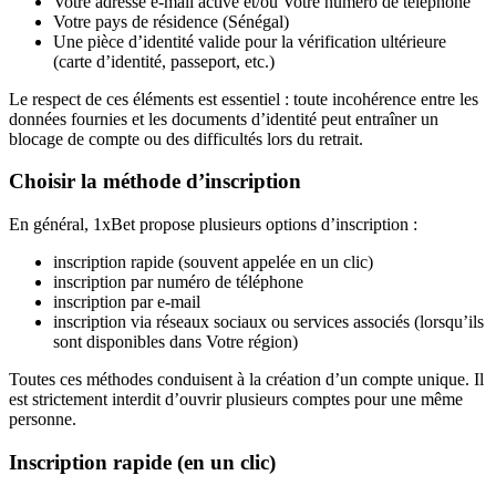
Votre adresse e-mail active et/ou Votre numéro de téléphone
Votre pays de résidence (Sénégal)
Une pièce d’identité valide pour la vérification ultérieure
(carte d’identité, passeport, etc.)
Le respect de ces éléments est essentiel : toute incohérence entre les
données fournies et les documents d’identité peut entraîner un
blocage de compte ou des difficultés lors du retrait.
Choisir la méthode d’inscription
En général, 1xBet propose plusieurs options d’inscription :
inscription rapide (souvent appelée en un clic)
inscription par numéro de téléphone
inscription par e-mail
inscription via réseaux sociaux ou services associés (lorsqu’ils
sont disponibles dans Votre région)
Toutes ces méthodes conduisent à la création d’un compte unique. Il
est strictement interdit d’ouvrir plusieurs comptes pour une même
personne.
Inscription rapide (en un clic)