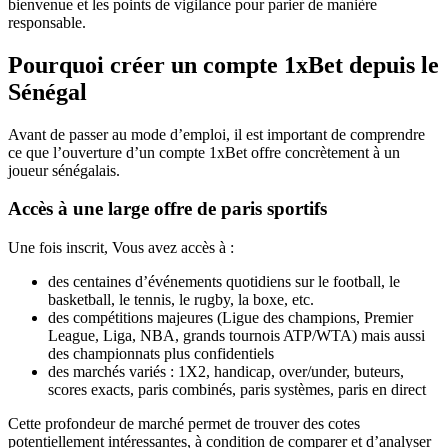
bienvenue et les points de vigilance pour parier de manière
responsable.
Pourquoi créer un compte 1xBet depuis le
Sénégal
Avant de passer au mode d’emploi, il est important de comprendre
ce que l’ouverture d’un compte 1xBet offre concrètement à un
joueur sénégalais.
Accès à une large offre de paris sportifs
Une fois inscrit, Vous avez accès à :
des centaines d’événements quotidiens sur le football, le
basketball, le tennis, le rugby, la boxe, etc.
des compétitions majeures (Ligue des champions, Premier
League, Liga, NBA, grands tournois ATP/WTA) mais aussi
des championnats plus confidentiels
des marchés variés : 1X2, handicap, over/under, buteurs,
scores exacts, paris combinés, paris systèmes, paris en direct
Cette profondeur de marché permet de trouver des cotes
potentiellement intéressantes, à condition de comparer et d’analyser