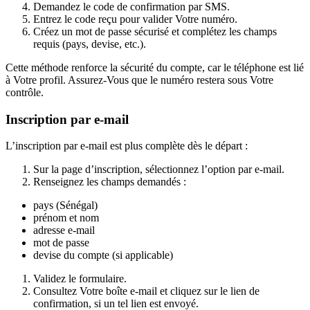
Demandez le code de confirmation par SMS.
Entrez le code reçu pour valider Votre numéro.
Créez un mot de passe sécurisé et complétez les champs
requis (pays, devise, etc.).
Cette méthode renforce la sécurité du compte, car le téléphone est lié
à Votre profil. Assurez-Vous que le numéro restera sous Votre
contrôle.
Inscription par e-mail
L’inscription par e-mail est plus complète dès le départ :
Sur la page d’inscription, sélectionnez l’option par e-mail.
Renseignez les champs demandés :
pays (Sénégal)
prénom et nom
adresse e-mail
mot de passe
devise du compte (si applicable)
Validez le formulaire.
Consultez Votre boîte e-mail et cliquez sur le lien de
confirmation, si un tel lien est envoyé.