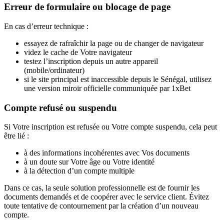
Erreur de formulaire ou blocage de page
En cas d’erreur technique :
essayez de rafraîchir la page ou de changer de navigateur
videz le cache de Votre navigateur
testez l’inscription depuis un autre appareil
(mobile/ordinateur)
si le site principal est inaccessible depuis le Sénégal, utilisez
une version miroir officielle communiquée par 1xBet
Compte refusé ou suspendu
Si Votre inscription est refusée ou Votre compte suspendu, cela peut
être lié :
à des informations incohérentes avec Vos documents
à un doute sur Votre âge ou Votre identité
à la détection d’un compte multiple
Dans ce cas, la seule solution professionnelle est de fournir les
documents demandés et de coopérer avec le service client. Évitez
toute tentative de contournement par la création d’un nouveau
compte.