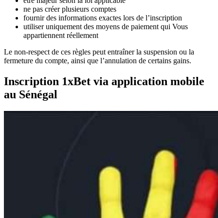
être majeur selon la loi applicable
ne pas créer plusieurs comptes
fournir des informations exactes lors de l’inscription
utiliser uniquement des moyens de paiement qui Vous
appartiennent réellement
Le non-respect de ces règles peut entraîner la suspension ou la
fermeture du compte, ainsi que l’annulation de certains gains.
Inscription 1xBet via application mobile
au Sénégal